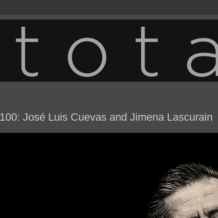
100: José Luis Cuevas and Jimena Lascurain