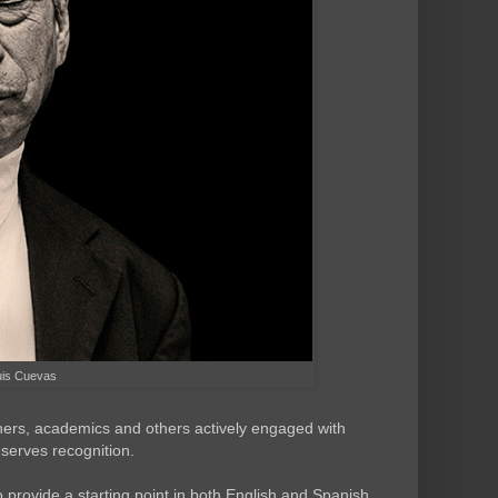
uis Cuevas
phers, academics and others actively engaged with
serves recognition.
o provide a starting point in both English and Spanish