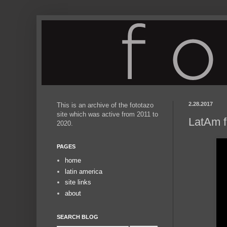
2.28.2017
This is an archive of the fototazo
site which was active from 2011 to
LatAm f
2020.
PAGES
home
latin america
site links
about
SEARCH BLOG