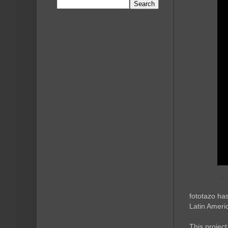
fototazo ha
Latin Ameri
This project