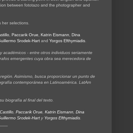
ation between fototazo and the photographer and
s her selections.
tillo
,
Paccarik Orue
,
Katrin Eismann
,
Dina
uillermo Srodek-Hart
and
Yorgos Efthymiadis
.
, y académicos - entre otros individuos seriamente
ógrafos emergentes cuya obra sea merecedora de
a región. Asimismo, busca proporcionar un punto de
fotografía contemporánea en Latinoamérica. LatAm
u biografía al final del texto.
Castillo
,
Paccarik Orue
,
Katrin Eismann
,
Dina
uillermo Srodek-Hart
y
Yorgos Efthymiadis
.
____