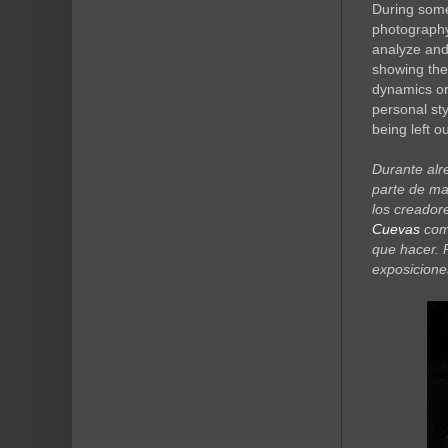
During some
photography
analyze and
showing th
dynamics or
personal sty
being left 
Durante alre
parte de ma
los creador
Cuevas
como
que hacer. 
exposiciones