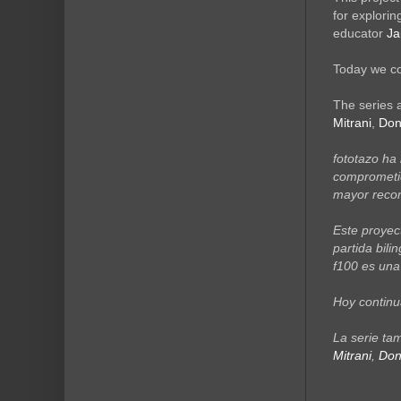
for explori
educator
Ja
Today we co
The series 
Mitrani
,
Don
fototazo ha 
comprometid
mayor recon
Este proyec
partida bil
f100 es una
Hoy continu
La serie ta
Mitrani
,
Don