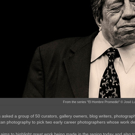
From the series "El Hombre Promedio" © José L
s asked a group of 50 curators, gallery owners, blog writers, photogra
can photography to pick two early career photographers whose work de
 aims to highlight great work being made in the region today and also t