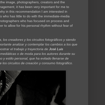
h the image, photographers, creators and the
anagement, it has been very important for me to
why in this recommendation I am interested in
sts who has little to do with the immediate-media
w photographers who has focused on process and
er to allow for his personal rhythm without fear of
 los creadores y los circuitos fotográficos y siendo
portante analizar y contemplar los cambios a los que
strar el trabajo y trayectoria de
José Luis
mediáticas o de moda para los autores durante su
 y estilo personal, que ha evitado llenarse de
e los circuitos de creación y consumo fotográfico.