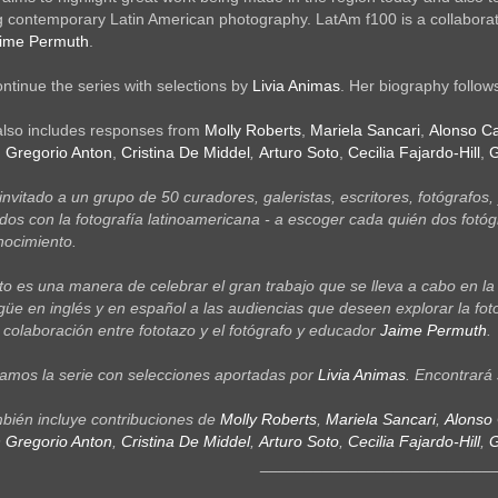
ng contemporary Latin American photography. LatAm f100 is a collabor
ime Permuth
.
ntinue the series with selections by
Livia Animas
. Her biography follow
also includes responses from
Molly Roberts
,
Mariela Sancari
,
Alonso Cas
 Gregorio Anton
,
Cristina De Middel
,
Arturo Soto
,
Cecilia Fajardo-Hill
,
G
invitado a un grupo de 50 curadores, galeristas, escritores, fotógrafos
os con la fotografía latinoamericana - a escoger cada quién dos fot
ocimiento.
to es una manera de celebrar el gran trabajo que se lleva a cabo en l
ingüe en inglés y en español a las audiencias que deseen explorar la 
 colaboración entre fototazo y el fotógrafo y educador
Jaime Permuth
.
amos la serie con selecciones aportadas por
Livia Animas
.
Encontrará s
mbién incluye contribuciones de
Molly Roberts
,
Mariela Sancari
,
Alonso 
 Gregorio Anton
,
Cristina De Middel
,
Arturo Soto
,
Cecilia Fajardo-Hill
,
G
__________________________