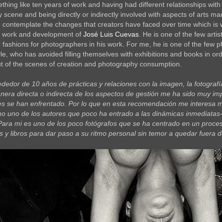
thing like ten years of work and having had different relationships wit
 scene and being directly or indirectly involved with aspects of arts m
 contemplate the changes that creators have faced over time which is 
e work and development of
José Luis Cuevas
. He is one of the few arti
 fashions for photographers in his work. For me, he is one of the fe
le, who has avoided filling themselves with exhibitions and books in ord
out of the scenes of creation and photography consumption.
dedor de 10 años de prácticas y relaciones con la imagen, la fotografía,
nera directa o indirecta de los aspectos de gestión me ha sido muy im
es se han enfrentado. Por lo que en esta recomendación me interesa mo
 uno de los autores que poco ha entrado a las dinámicas inmediatas-
Para mi es uno de los poco fotógrafos que se ha centrado en un proceso
 y libros para dar paso a su ritmo personal sin temor a quedar fuera d