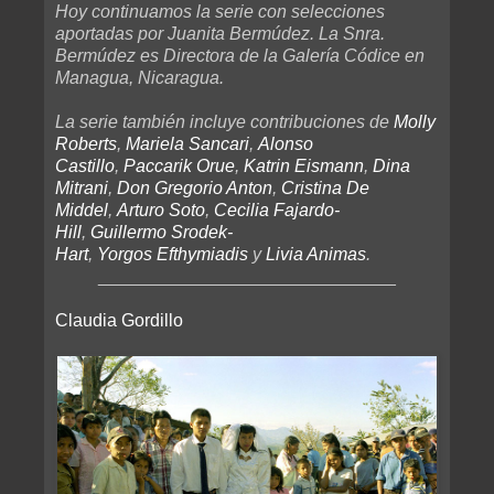
Hoy continuamos la serie con selecciones
aportadas por Juanita Bermúdez. La Snra.
Bermúdez es Directora de la Galería Códice en
Managua, Nicaragua.
La serie también incluye contribuciones de
Molly
Roberts
,
Mariela Sancari
,
Alonso
Castillo
,
Paccarik Orue
,
Katrin Eismann
,
Dina
Mitrani
,
Don Gregorio Anton
,
Cristina De
Middel
,
Arturo Soto
,
Cecilia Fajardo-
Hill
,
Guillermo Srodek-
Hart
,
Yorgos Efthymiadis
y
Livia Animas
.
______________________________
Claudia Gordillo