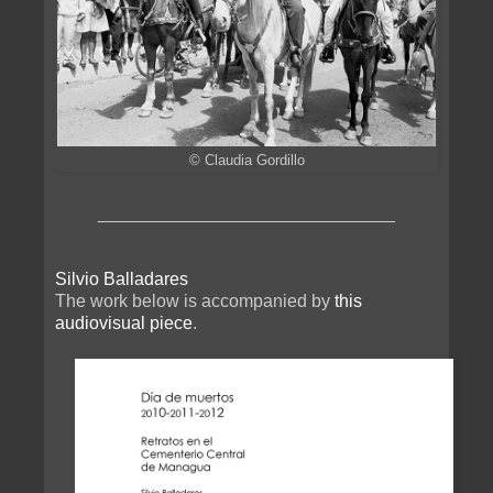
© Claudia Gordillo
______________________________
Silvio Balladares
The work below is accompanied by
this
audiovisual piece
.